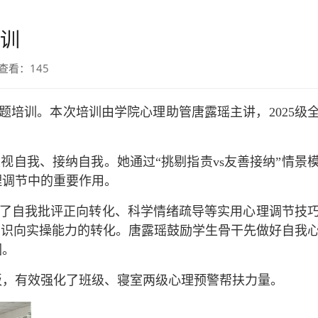
训
 查看：
145
”专题培训。本次培训由学院心理助管唐露瑶主讲，2025级
自我、接纳自我。她通过“挑剔指责vs友善接纳”情景
理调节中的重要作用。
了自我批评正向转化、科学情绪疏导等实用心理调节技
知识向实操能力的转化。唐露瑶鼓励学生骨干先做好自我
围。
板，有效强化了班级、寝室两级心理预警帮扶力量。