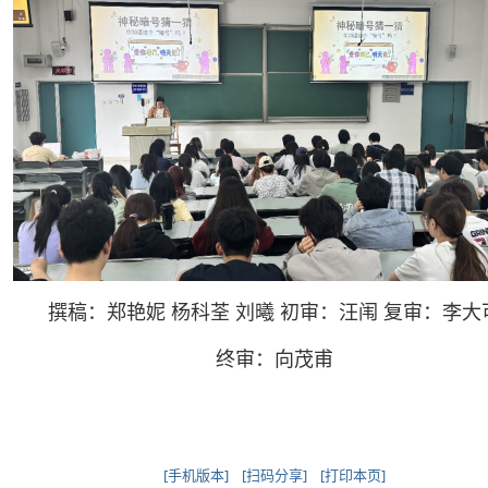
撰稿：郑艳妮 杨科荃 刘曦 初审：汪闱 复审：李大
终审：向茂甫
[手机版本]
[扫码分享]
[打印本页]